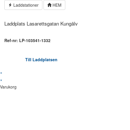
Hoppa
Laddstationer
HEM
till
innehållet
Laddplats Lasarettsgatan Kungälv
Ref-nr: LP-103541-1332
Till Laddplatsen
×
×
Varukorg