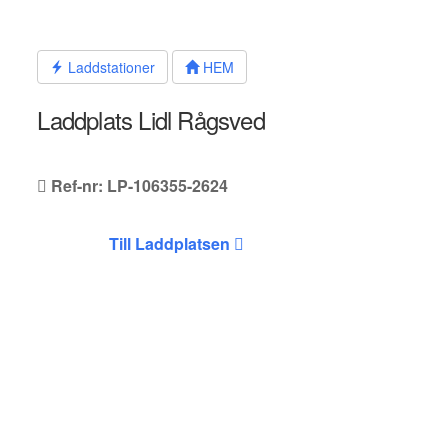
Hoppa
till
innehållet
Laddstationer
HEM
Laddplats Lidl Rågsved
Ref-nr: LP-106355-2624
Till Laddplatsen