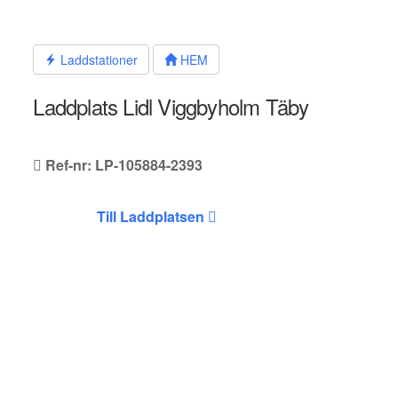
Hoppa
till
innehållet
Laddstationer
HEM
Laddplats Lidl Viggbyholm Täby
Ref-nr: LP-105884-2393
Till Laddplatsen