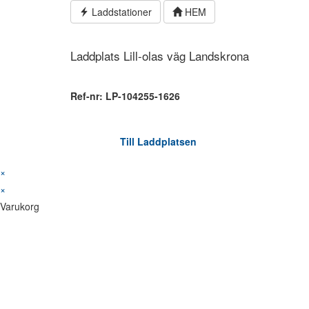
Hoppa
Laddstationer
HEM
till
innehållet
Laddplats Lill-olas väg Landskrona
Ref-nr: LP-104255-1626
Till Laddplatsen
×
×
Varukorg