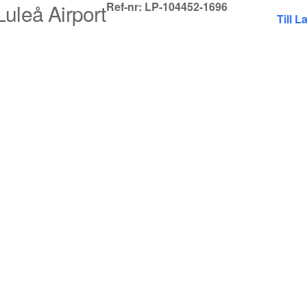
Luleå Airport
Ref-nr: LP-104452-1696
Till L