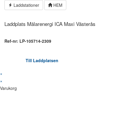
Hoppa
Laddstationer
HEM
till
innehållet
Laddplats Mälarenergi ICA Maxi Västerås
Ref-nr: LP-105714-2309
Till Laddplatsen
×
×
Varukorg