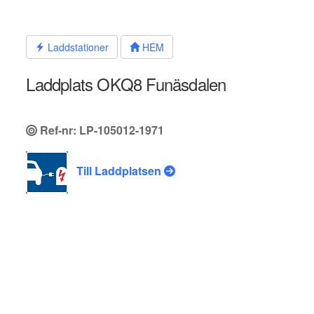
Hoppa
till
innehållet
Laddstationer
HEM
Laddplats OKQ8 Funäsdalen
Ref-nr: LP-105012-1971
Till Laddplatsen