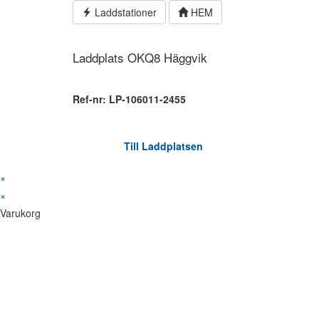
Hoppa
Laddstationer
HEM
till
innehållet
Laddplats OKQ8 Häggvik
Ref-nr: LP-106011-2455
Till Laddplatsen
×
×
Varukorg