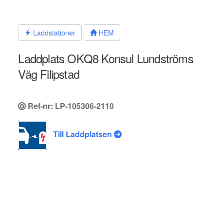
Hoppa
till
innehållet
Laddstationer
HEM
Laddplats OKQ8 Konsul Lundströms
Väg Filipstad
Ref-nr: LP-105306-2110
Till Laddplatsen