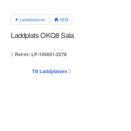
Hoppa
till
innehållet
Laddstationer
HEM
Laddplats OKQ8 Sala
Ref-nr: LP-105651-2278
Till Laddplatsen