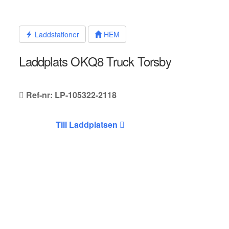
Hoppa
till
innehållet
Laddstationer
HEM
Laddplats OKQ8 Truck Torsby
Ref-nr: LP-105322-2118
Till Laddplatsen