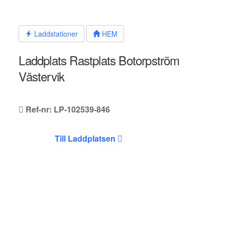
Hoppa
till
innehållet
Laddstationer
HEM
Laddplats Rastplats Botorpström
Västervik
Ref-nr: LP-102539-846
Till Laddplatsen