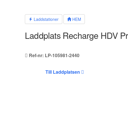
Hoppa
till
innehållet
Laddstationer
HEM
Laddplats Recharge HDV P
Ref-nr: LP-105981-2440
Till Laddplatsen