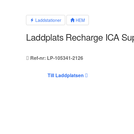
Hoppa
till
innehållet
Laddstationer
HEM
Laddplats Recharge ICA Sup
Ref-nr: LP-105341-2126
Till Laddplatsen