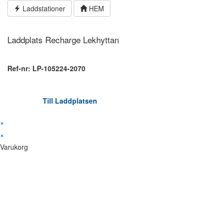
Hoppa
Laddstationer
HEM
till
innehållet
Laddplats Recharge Lekhyttan
Ref-nr: LP-105224-2070
Till Laddplatsen
×
×
Varukorg