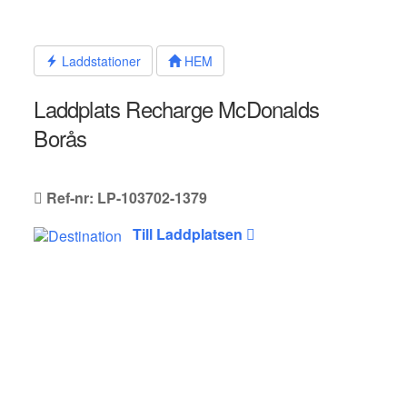
Hoppa
till
innehållet
Laddstationer
HEM
Laddplats Recharge McDonalds
Borås
Ref-nr: LP-103702-1379
Till Laddplatsen