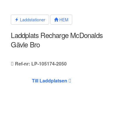
Hoppa
till
innehållet
Laddstationer
HEM
Laddplats Recharge McDonalds
Gävle Bro
Ref-nr: LP-105174-2050
Till Laddplatsen