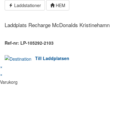
Hoppa
Laddstationer
HEM
till
innehållet
Laddplats Recharge McDonalds Kristinehamn
Ref-nr: LP-105292-2103
Till Laddplatsen
×
×
Varukorg