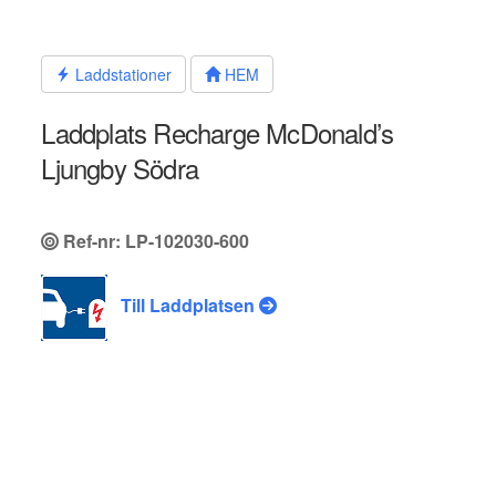
Hoppa
till
innehållet
Laddstationer
HEM
Laddplats Recharge McDonald’s
Ljungby Södra
Ref-nr: LP-102030-600
Till Laddplatsen