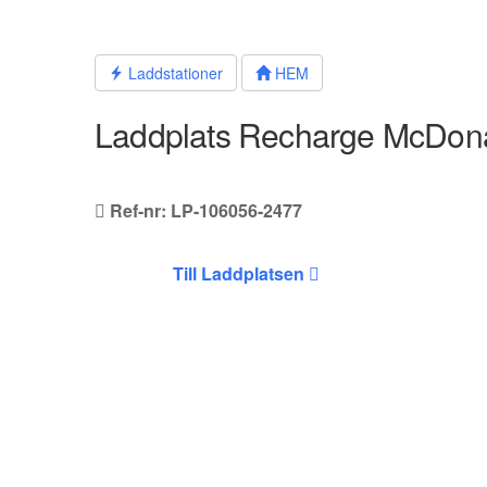
Hoppa
till
innehållet
Laddstationer
HEM
Laddplats Recharge McDona
Ref-nr: LP-106056-2477
Till Laddplatsen