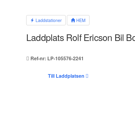
Hoppa
till
innehållet
Laddstationer
HEM
Laddplats Rolf Ericson Bil B
Ref-nr: LP-105576-2241
Till Laddplatsen