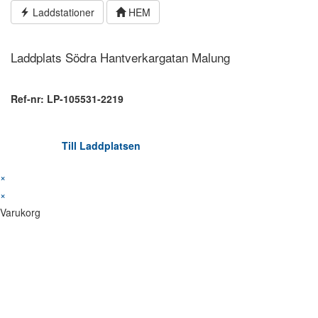
Hoppa
Laddstationer
HEM
till
innehållet
Laddplats Södra Hantverkargatan Malung
Ref-nr: LP-105531-2219
Till Laddplatsen
×
×
Varukorg