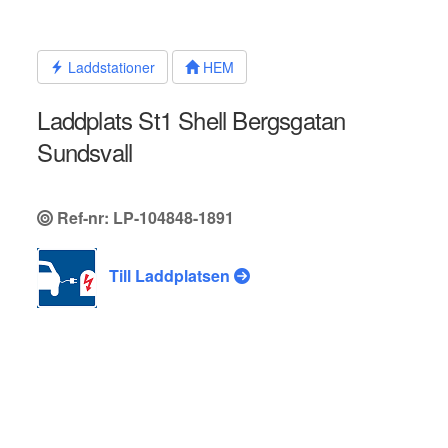
Hoppa
till
innehållet
Laddstationer
HEM
Laddplats St1 Shell Bergsgatan
Sundsvall
Ref-nr: LP-104848-1891
Till Laddplatsen