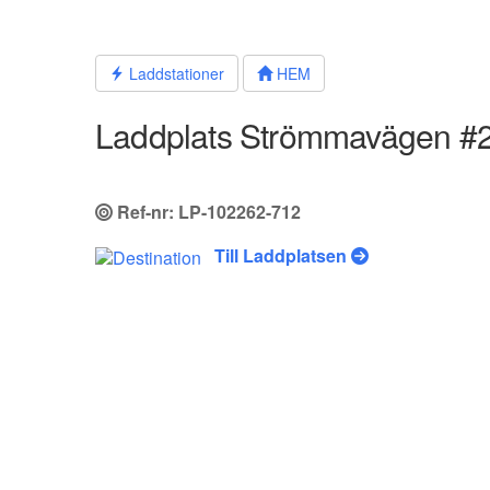
Hoppa
till
innehållet
Laddstationer
HEM
Laddplats Strömmavägen #
Ref-nr: LP-102262-712
Till Laddplatsen