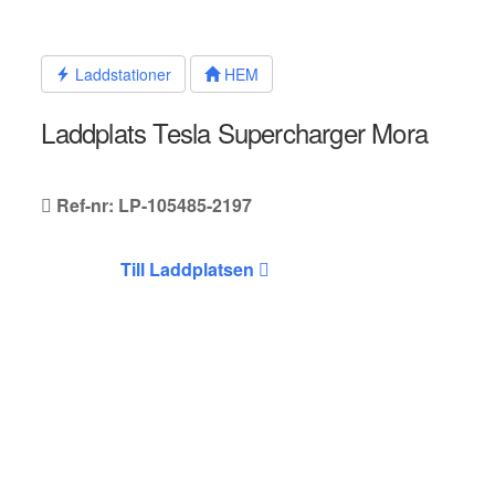
Hoppa
till
innehållet
Laddstationer
HEM
Laddplats Tesla Supercharger Mora
Ref-nr: LP-105485-2197
Till Laddplatsen