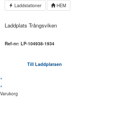
Hoppa
Laddstationer
HEM
till
innehållet
Laddplats Trångsviken
Ref-nr: LP-104938-1934
Till Laddplatsen
×
×
Varukorg