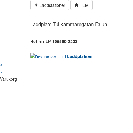
Hoppa
Laddstationer
HEM
till
innehållet
Laddplats Tullkammaregatan Falun
Ref-nr: LP-105560-2233
Till Laddplatsen
×
×
Varukorg