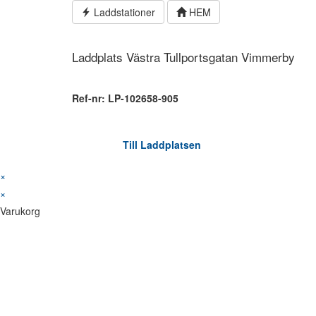
Hoppa
Laddstationer
HEM
till
innehållet
Laddplats Västra Tullportsgatan Vimmerby
Ref-nr: LP-102658-905
Till Laddplatsen
×
×
Varukorg