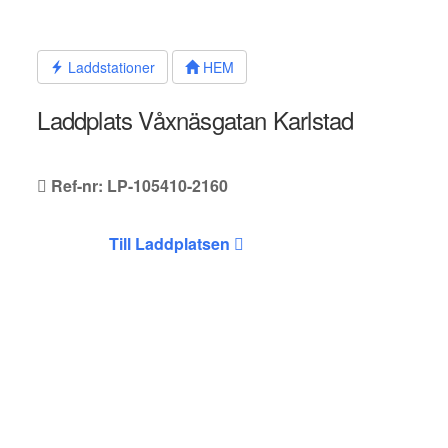
Hoppa
till
innehållet
Laddstationer
HEM
Laddplats Våxnäsgatan Karlstad
Ref-nr: LP-105410-2160
Till Laddplatsen