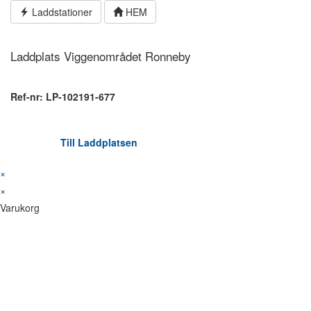
Hoppa
Laddstationer
HEM
till
innehållet
Laddplats Viggenområdet Ronneby
Ref-nr: LP-102191-677
Till Laddplatsen
×
×
Varukorg