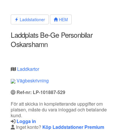
Hoppa
till
innehållet
Laddstationer
HEM
Laddplats Be-Ge Personbilar
Oskarshamn
Laddkartor
Vägbeskrivning
Ref-nr: LP-101887-529
För att skicka in kompletterande uppgifter om
platsen, måste du vara inloggad och betalande
kund.
Logga in
Inget konto?
Köp Laddstationer Premium