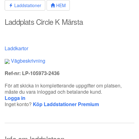
Hoppa
Laddstationer
HEM
till
innehållet
Laddplats Circle K Märsta
Laddkartor
Vägbeskrivning
Ref-nr: LP-105973-2436
För att skicka in kompletterande uppgifter om platsen,
måste du vara inloggad och betalande kund.
Logga in
Inget konto?
Köp Laddstationer Premium
Info om laddplatsen