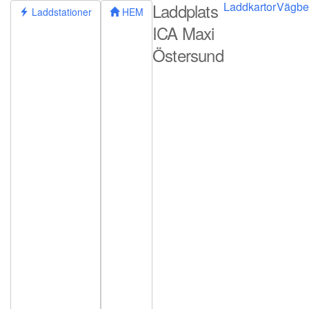
Laddplats
Laddkartor
Vägbe
Hoppa
Laddstationer
HEM
till
ICA Maxi
innehållet
Östersund