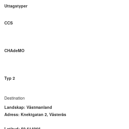
Uttagstyper
CCS
CHAdeMO
Typ 2
Destination
Landskap: Västmanland
Adress: Knektgatan 2, Västerås
Latitud: 59.614966