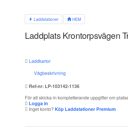
Hoppa
till
innehållet
Laddstationer
HEM
Laddplats Krontorpsvägen T
Laddkartor
Vägbeskrivning
Ref-nr: LP-103142-1136
För att skicka in kompletterande uppgifter om plat
Logga in
Inget konto?
Köp Laddstationer Premium