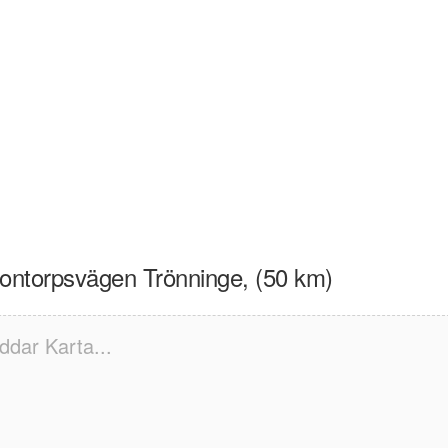
rontorpsvägen Trönninge, (50 km)
ddar Karta...