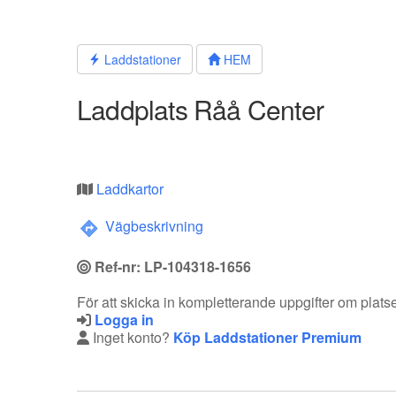
Hoppa
till
innehållet
Laddstationer
HEM
Laddplats Råå Center
Laddkartor
Vägbeskrivning
Ref-nr: LP-104318-1656
För att skicka in kompletterande uppgifter om plat
Logga in
Inget konto?
Köp Laddstationer Premium