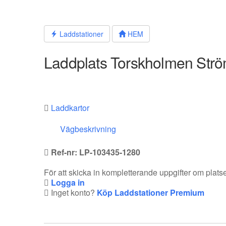
Hoppa
till
innehållet
Laddstationer
HEM
Laddplats Torskholmen Str
Laddkartor
Vägbeskrivning
Ref-nr: LP-103435-1280
För att skicka in kompletterande uppgifter om plat
Logga in
Inget konto?
Köp Laddstationer Premium