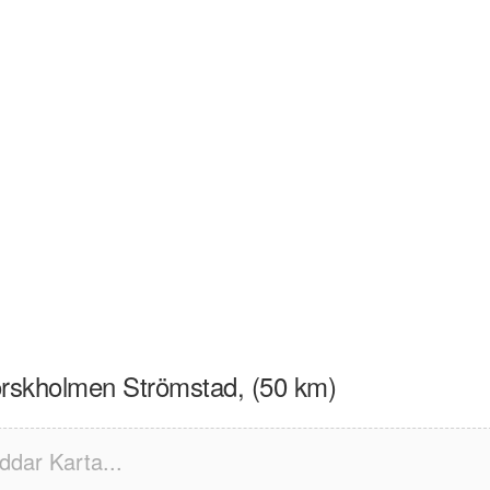
orskholmen Strömstad, (50 km)
ddar Karta...