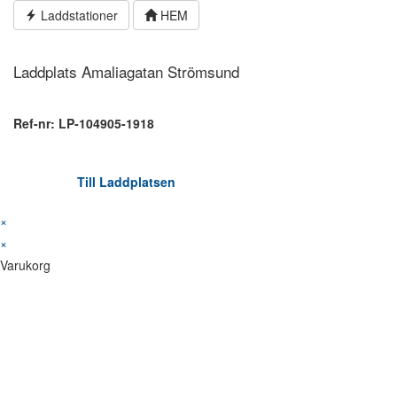
Hoppa
Laddstationer
HEM
till
innehållet
Laddplats Amaliagatan Strömsund
Ref-nr: LP-104905-1918
Till Laddplatsen
×
×
Varukorg