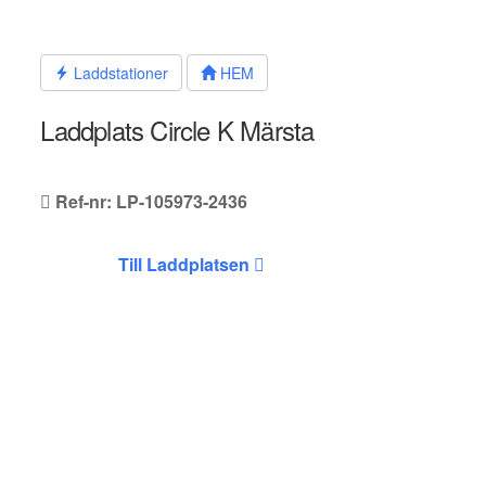
Hoppa
till
innehållet
Laddstationer
HEM
Laddplats Circle K Märsta
Ref-nr: LP-105973-2436
Till Laddplatsen