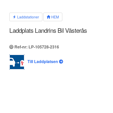
Hoppa
till
innehållet
Laddstationer
HEM
Laddplats Landrins Bil Västerås
Ref-nr: LP-105728-2316
Till Laddplatsen