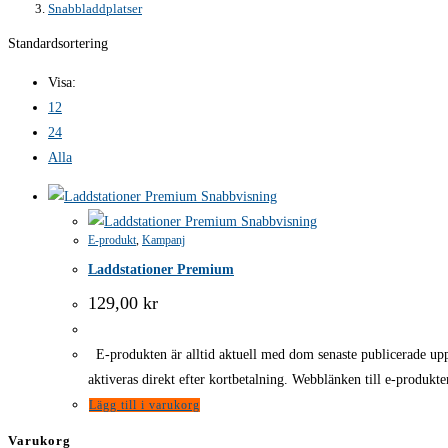
Snabbladdplatser
Standardsortering
Visa:
12
24
Alla
Snabbvisning
Snabbvisning
E-produkt
,
Kampanj
Laddstationer Premium
129,00
kr
E-produkten är alltid aktuell med dom senaste publicerade upp
aktiveras direkt efter kortbetalning. Webblänken till e-produkten
Lägg till i varukorg
Varukorg