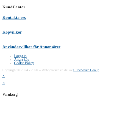
KundCenter
Kontakta oss
Köpvillkor
Användarvillkor för Annonsörer
Logga in
Ångra köp
Cookie Policy
Copyright © 2024 - 2026 – Webbplatsen en del av
CubeSeven Group
×
×
Varukorg