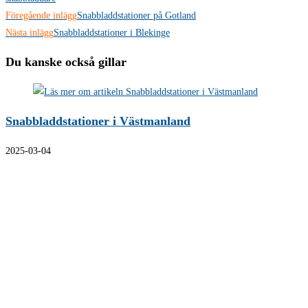
Läs
Föregående inlägg
Snabbladdstationer på Gotland
fler
Nästa inlägg
Snabbladdstationer i Blekinge
artiklar
Du kanske också gillar
Snabbladdstationer i Västmanland
2025-03-04