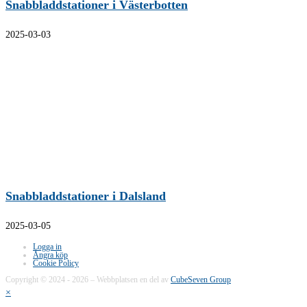
Snabbladdstationer i Västerbotten
2025-03-03
Snabbladdstationer i Dalsland
2025-03-05
Logga in
Ångra köp
Cookie Policy
Copyright © 2024 - 2026 – Webbplatsen en del av
CubeSeven Group
×