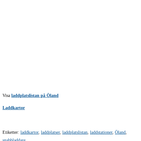
Visa
laddplatslistan på Öland
Laddkartor
Etiketter
:
laddkartor
,
laddplatser
,
laddplatslistan
,
laddstationer
,
Öland
,
snabbladdare