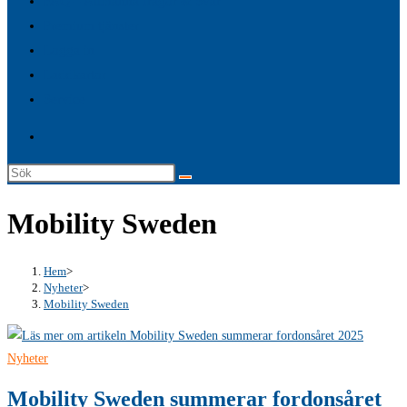
FAQ – Allmänna frågor & Svar
search
Premium tjänster
panel.
Logga in
Laddkartor
Service
Sök
på
Mobility Sweden
denna
webbplats
Hem
>
Nyheter
>
Mobility Sweden
Nyheter
Mobility Sweden summerar fordonsåret